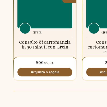
Greta
Gre
Consulto di cartomanzia
Consu
in 30 minuti con Greta
cartoman
c
50€
59,4€
Acquista o regala
Acqu