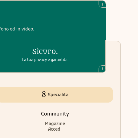
efono ed in video.
Sicuro.
La tua privacy è garantita
8
Specialità
Community
Magazine
Accedi