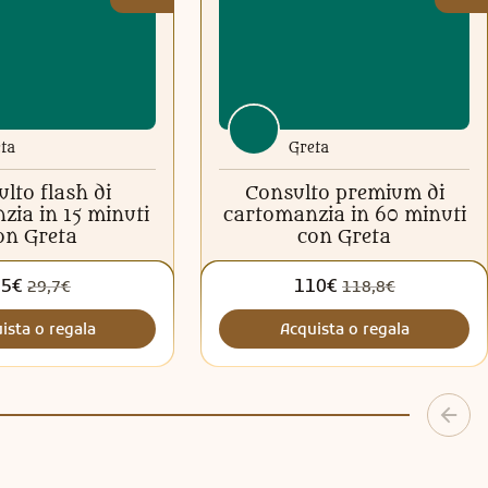
ta
Greta
lto flash di
Consulto premium di
zia in 15 minuti
cartomanzia in 60 minuti
on Greta
con Greta
25€
110€
29,7€
118,8€
ista o regala
Acquista o regala