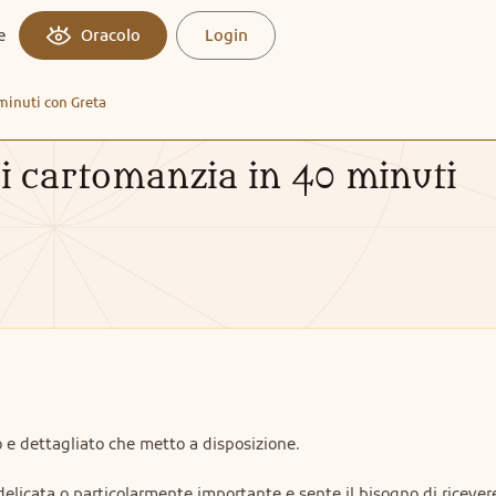
e
Oracolo
Login
minuti con Greta
i cartomanzia in 40 minuti
o e dettagliato che metto a disposizione.
elicata o particolarmente importante e sente il bisogno di ricever