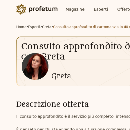
Magazine
Esperti
Offert
Home
Esperti
Greta
Consulto approfondito di cartomanzia in 40 
/
/
/
Consulto approfondito d
con Greta
Greta
Descrizione offerta
Il consulto approfondito è il servizio più completo, intens
È pensato per chi sta vivendo una situazione complessa, d