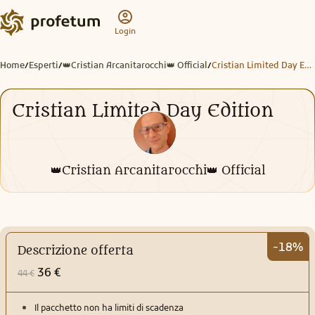
Login
Home
Esperti
👑Cristian Arcanitarocchi👑 Official
Cristian Limited Day Edition
/
/
/
Cristian Limited Day Edition
👑Cristian Arcanitarocchi👑 Official
-18%
Descrizione offerta
36 €
44 €
Il pacchetto non ha limiti di scadenza