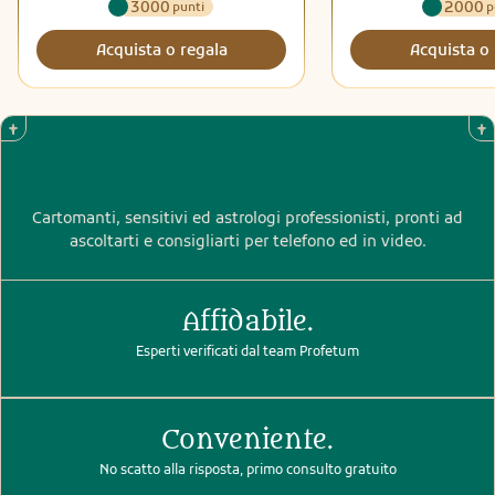
3000
2000
punti
p
Acquista o regala
Acquista o 
Cartomanti, sensitivi ed astrologi professionisti, pronti ad
ascoltarti e consigliarti per telefono ed in video.
Affidabile.
Esperti verificati dal team Profetum
Conveniente.
No scatto alla risposta, primo consulto gratuito