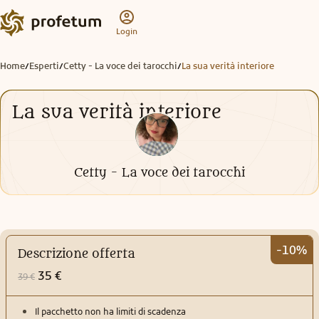
Login
Home
Esperti
Cetty - La voce dei tarocchi
La sua verità interiore
/
/
/
La sua verità interiore
Cetty - La voce dei tarocchi
-10%
Descrizione offerta
35 €
39 €
Il pacchetto non ha limiti di scadenza