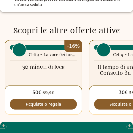
un'unica seduta
Scopri le altre offerte attive
-16%
Cetty - La voce dei tarocchi
30 minuti di luce
Il tempo di un
Consulto da 
50€
30€
59,4€
3
Acquista o regala
Acquista o 